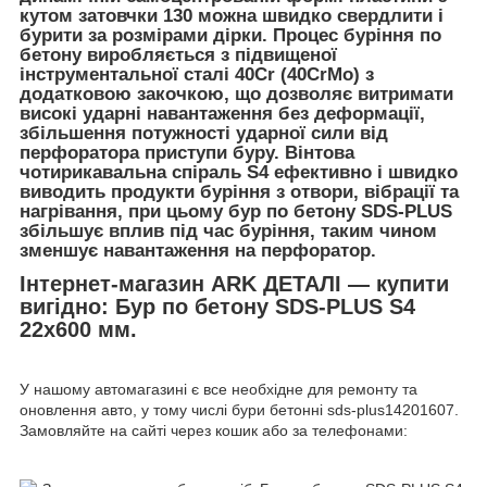
кутом затовчки 130 можна швидко свердлити і
бурити за розмірами дірки. Процес буріння по
бетону виробляється з підвищеної
інструментальної сталі 40Cr (40CrMo) з
додатковою закочкою, що дозволяє витримати
високі ударні навантаження без деформації,
збільшення потужності ударної сили від
перфоратора приступи буру. Вінтова
чотирикавальна спіраль S4 ефективно і швидко
виводить продукти буріння з отвори, вібрації та
нагрівання, при цьому бур по бетону SDS-PLUS
збільшує вплив під час буріння, таким чином
зменшує навантаження на перфоратор.
Інтернет-магазин ARK ДЕТАЛІ — купити
вигідно: Бур по бетону SDS-PLUS S4
22x600 мм.
У нашому автомагазині є все необхідне для ремонту та
оновлення авто, у тому числі бури бетонні sds-plus14201607.
Замовляйте на сайті через кошик або за телефонами: