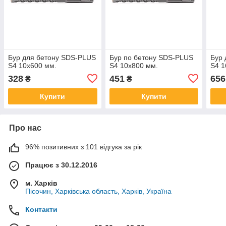
Бур для бетону SDS-PLUS
Бур по бетону SDS-PLUS
Бур 
S4 10x600 мм.
S4 10x800 мм.
S4 1
328
451
656
₴
₴
Купити
Купити
Про нас
96% позитивних з 101 відгука за рік
Працює з 30.12.2016
м. Харків
Пісочин, Харківська область, Харків, Україна
Контакти