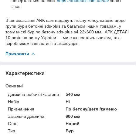
повертаються на сайт
https://arkdetali.com.ua/ua/
знов і
знов.
В автомагазині ARK вам нададуть якісну консультацію щодо
групи бури бетонні sds-plus та багатьом іншим товарам, у
тому числі бур по бетону sds-plus s4 22x600 мм.. АРК ДЕТАЛІ
10 років на ринку України — ми є як постачальником, так і
виробником запчастин та аксесуарів.
Приховати
Характеристики
Основні
Довжина робочої частини
540 мм
Набір
Ні
Призначення
По бетону/цеглі/каменю
Загальна довжина
600 мм
Стан
Новий
Тип
Бур