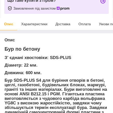
Що таке купити з Пром?
Замовлення під захистом
Опис
Характеристики
Доставка
Оплата
Умови п
Опис
Бур по бетону
З' єднані хвостовіки: SDS-PLUS
Діаметр: 22 мм.
Довжина: 600 мм.
Бур SDS-PLUS S4 для буріння отворів в бетоні,
цеглі, газобетоні, будівельних блоках, мармурі,
граніті та інших матеріалах. Бури виготовлені на
основі ANSI B212.15 і PGM. Гігантська пластина
виготовляється з чудового карбіда вольфрама
YG8C з високою жаростійкістю, завдяки чому
збільшується термін експлуатації бура. Завдяки
динамічній самоцентрованій формі пластини з