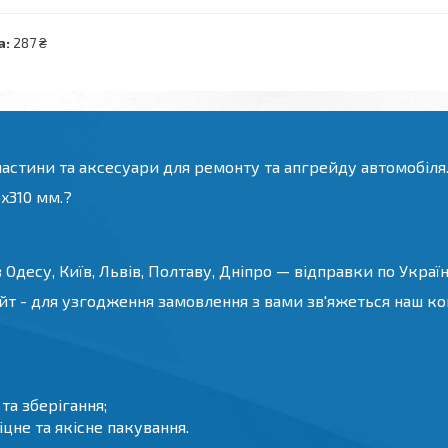
а:
287 ₴
частини та аксесуари для ремонту та апгрейду автомобіля
x310 мм.?
Одесу, Київ, Львів, Полтаву, Дніпро — відправки по Україні
йт - для узгодження замовлення з вами зв'яжеться наш конс
а зберігання;
цне та якісне пакування.