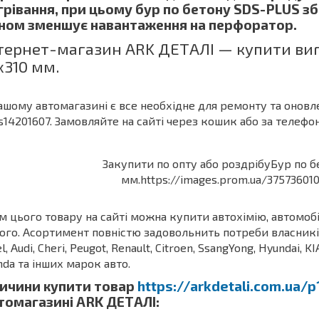
грівання, при цьому бур по бетону SDS-PLUS зб
ном зменшує навантаження на перфоратор.
тернет-магазин ARK ДЕТАЛІ — купити вигі
x310 мм.
ашому автомагазині є все необхідне для ремонту та оновле
s14201607. Замовляйте на сайті через кошик або за телефо
м цього товару на сайті можна купити автохімію, автомоб
ого. Асортимент повністю задовольнить потреби власників З
l, Audi, Cheri, Peugot, Renault, Citroen, SsangYong, Hyundai, KI
da та інших марок авто.
ичини купити товар
https://arkdetali.com.ua/
томагазині ARK ДЕТАЛІ: