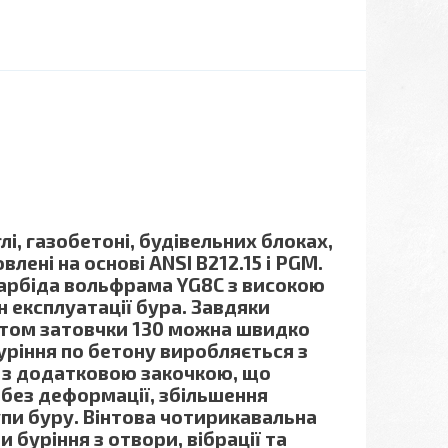
лі, газобетоні, будівельних блоках,
влені на основі ANSI B212.15 і PGM.
карбіда вольфрама YG8C з високою
 експлуатації бура. Завдяки
утом затовчки 130 можна швидко
уріння по бетону виробляється з
) з додатковою закочкою, що
 без деформації, збільшення
пи буру. Вінтова чотирикавальна
 буріння з отвори, вібрації та