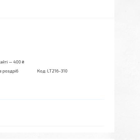
айті — 400 ₴
в роздріб
Код:
LT216-310