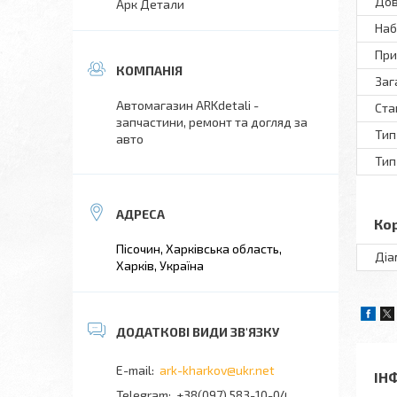
Дов
Арк Детали
Наб
При
Заг
Автомагазин ARKdetali -
Ста
запчастини, ремонт та догляд за
Тип
авто
Тип
Ко
Пісочин, Харківська область,
Діа
Харків, Україна
ark-kharkov@ukr.net
ІН
+38(097) 583-10-04