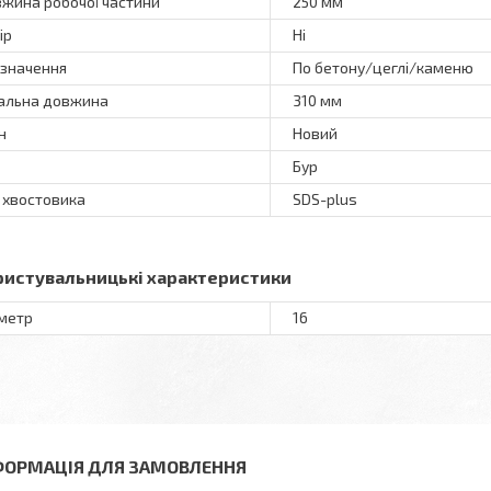
жина робочої частини
250 мм
ір
Ні
значення
По бетону/цеглі/каменю
альна довжина
310 мм
н
Новий
Бур
 хвостовика
SDS-plus
ристувальницькі характеристики
метр
16
ФОРМАЦІЯ ДЛЯ ЗАМОВЛЕННЯ