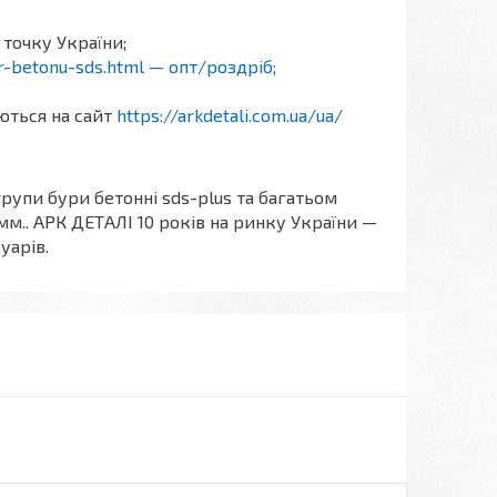
 точку України;
ur-betonu-sds.html — опт/роздріб;
аються на сайт
https://arkdetali.com.ua/ua/
рупи бури бетонні sds-plus та багатьом
 мм.. АРК ДЕТАЛІ 10 років на ринку України —
уарів.