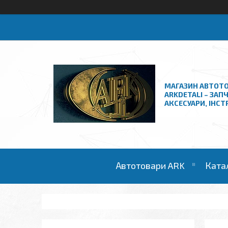
МАГАЗИН АВТОТО
ARKDETALI – ЗАП
АКСЕСУАРИ, ІНС
Автотовари ARK
Ката