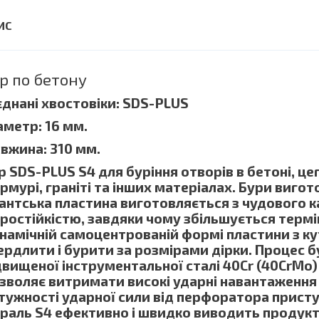
р по бетону
 єднані хвостовіки: SDS-PLUS
аметр: 16 мм.
вжина: 310 мм.
р SDS-PLUS S4 для буріння отворів в бетоні, цег
рмурі, граніті та інших матеріалах. Бури вигото
гантська пластина виготовляється з чудового 
ростійкістю, завдяки чому збільшується термін
намічній самоцентрованій формі пластини з к
ердлити і бурити за розмірами дірки. Процес б
двищеної інструментальної сталі 40Cr (40CrMo
зволяє витримати високі ударні навантаження
тужності ударної сили від перфоратора присту
іраль S4 ефективно і швидко виводить продукти