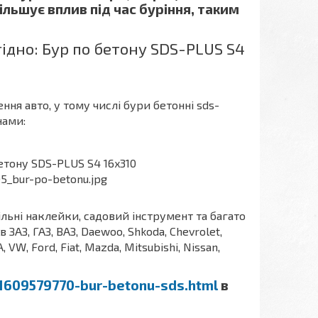
ільшує вплив під час буріння, таким
дно: Бур по бетону SDS-PLUS S4
ння авто, у тому числі бури бетонні sds-
нами:
ільні наклейки, садовий інструмент та багато
АЗ, ГАЗ, ВАЗ, Daewoo, Shkoda, Chevrolet,
A, VW, Ford, Fiat, Mazda, Mitsubishi, Nissan,
p1609579770-bur-betonu-sds.html
в