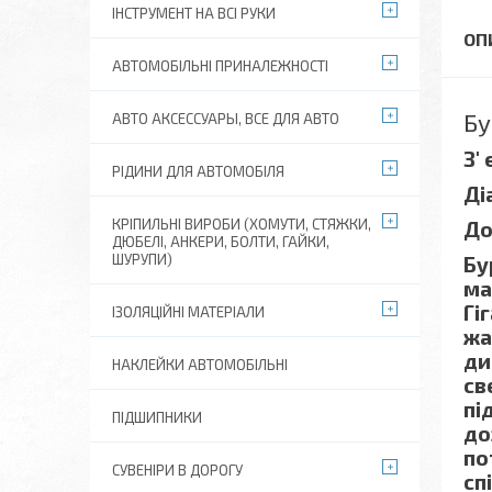
ІНСТРУМЕНТ НА ВСІ РУКИ
АВТОМОБІЛЬНІ ПРИНАЛЕЖНОСТІ
Бу
АВТО АКСЕССУАРЫ, ВСЕ ДЛЯ АВТО
З'
РІДИНИ ДЛЯ АВТОМОБІЛЯ
Ді
КРІПИЛЬНІ ВИРОБИ (ХОМУТИ, СТЯЖКИ,
До
ДЮБЕЛІ, АНКЕРИ, БОЛТИ, ГАЙКИ,
ШУРУПИ)
Бу
ма
Гі
ІЗОЛЯЦІЙНІ МАТЕРІАЛИ
жа
ди
НАКЛЕЙКИ АВТОМОБІЛЬНІ
св
пі
ПІДШИПНИКИ
до
по
СУВЕНІРИ В ДОРОГУ
сп