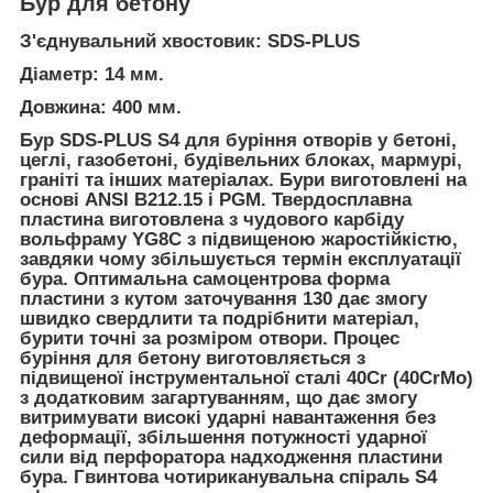
Бур для бетону
З'єднувальний хвостовик: SDS-PLUS
Діаметр: 14 мм.
Довжина: 400 мм.
Бур SDS-PLUS S4 для буріння отворів у бетоні,
цеглі, газобетоні, будівельних блоках, мармурі,
граніті та інших матеріалах. Бури виготовлені на
основі ANSI B212.15 і PGM. Твердосплавна
пластина виготовлена з чудового карбіду
вольфраму YG8C з підвищеною жаростійкістю,
завдяки чому збільшується термін експлуатації
бура. Оптимальна самоцентрова форма
пластини з кутом заточування 130 дає змогу
швидко свердлити та подрібнити матеріал,
бурити точні за розміром отвори. Процес
буріння для бетону виготовляється з
підвищеної інструментальної сталі 40Cr (40CrMo)
з додатковим загартуванням, що дає змогу
витримувати високі ударні навантаження без
деформації, збільшення потужності ударної
сили від перфоратора надходження пластини
бура. Гвинтова чотириканувальна спіраль S4