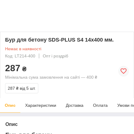
Бур для бетону SDS-PLUS S4 14x400 мм.
Немає в наявності
Код: LT214-400
Опт і роздріб
287
₴
Мінімальна сума замовлення на сайті — 400 ₴
287 ₴
від 5 шт.
Опис
Характеристики
Доставка
Оплата
Умови п
Опис