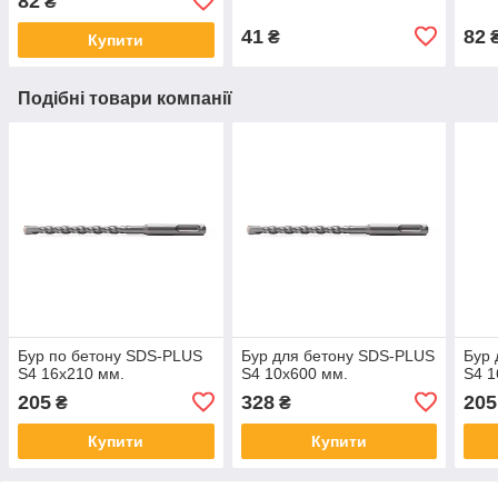
82
₴
41
82
₴
Купити
Подібні товари компанії
Бур по бетону SDS-PLUS
Бур для бетону SDS-PLUS
Бур 
S4 16x210 мм.
S4 10x600 мм.
S4 1
205
328
205
₴
₴
Купити
Купити