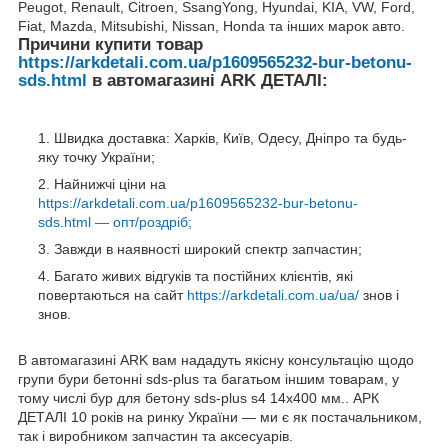
Peugot, Renault, Citroen, SsangYong, Hyundai, KIA, VW, Ford,
Fiat, Mazda, Mitsubishi, Nissan, Honda та інших марок авто.
Причини купити товар
https://arkdetali.com.ua/p1609565232-bur-betonu-
sds.html
в автомагазині ARK ДЕТАЛІ:
Швидка доставка: Харків, Київ, Одесу, Дніпро та будь-
яку точку України;
Найнижчі ціни на
https://arkdetali.com.ua/p1609565232-bur-betonu-
sds.html — опт/роздріб;
Завжди в наявності широкий спектр запчастин;
Багато живих відгуків та постійних клієнтів, які
повертаються на сайт
https://arkdetali.com.ua/ua/
знов і
знов.
В автомагазині ARK вам нададуть якісну консультацію щодо
групи бури бетонні sds-plus та багатьом іншим товарам, у
тому числі бур для бетону sds-plus s4 14x400 мм.. АРК
ДЕТАЛІ 10 років на ринку України — ми є як постачальником,
так і виробником запчастин та аксесуарів.