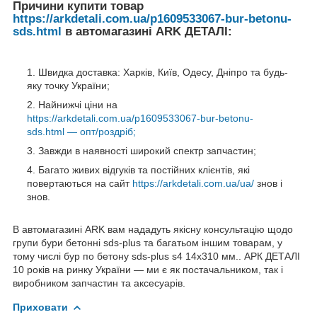
Причини купити товар
https://arkdetali.com.ua/p1609533067-bur-betonu-
sds.html
в автомагазині ARK ДЕТАЛІ:
Швидка доставка: Харків, Київ, Одесу, Дніпро та будь-
яку точку України;
Найнижчі ціни на
https://arkdetali.com.ua/p1609533067-bur-betonu-
sds.html — опт/роздріб;
Завжди в наявності широкий спектр запчастин;
Багато живих відгуків та постійних клієнтів, які
повертаються на сайт
https://arkdetali.com.ua/ua/
знов і
знов.
В автомагазині ARK вам нададуть якісну консультацію щодо
групи бури бетонні sds-plus та багатьом іншим товарам, у
тому числі бур по бетону sds-plus s4 14x310 мм.. АРК ДЕТАЛІ
10 років на ринку України — ми є як постачальником, так і
виробником запчастин та аксесуарів.
Приховати