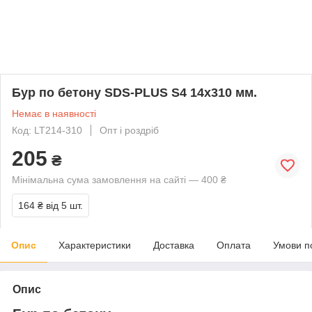
Бур по бетону SDS-PLUS S4 14x310 мм.
Немає в наявності
Код: LT214-310
Опт і роздріб
205
₴
Мінімальна сума замовлення на сайті — 400 ₴
164 ₴
від 5 шт.
Опис
Характеристики
Доставка
Оплата
Умови п
Опис