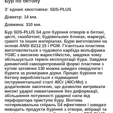
Бур по бетону
З' єднані хвостовіки: SDS-PLUS
Діаметр: 14 мм.
Довжина: 310 мм.
Бур SDS-PLUS S4 для буріння отворів в бетоні,
цеглі, газобетоні, будівельних блоках, мармурі,
граніті та інших матеріалах. Бури виготовлені на
основі ANSI B212.15 і PGM. Гігантська пластина
виготовляється з чудового карбіда вольфрама
YG8C з високою жаростійкістю, завдяки чому
збільшується термін експлуатації бура. Завдяки
динамічній самоцентрованій формі пластини з
кутом затовчки 130 можна швидко свердлити і
бурити за розмірами дірки. Процес буріння по
бетону виробляється з підвищеної
інструментальної сталі 40Cr (40CrMo) з
додатковою закочкою, що дозволяє витримати
високі ударні навантаження без деформації,
збільшення потужності ударної сили від
перфоратора приступи буру. Вінтова
чотирикавальна спіраль S4 ефективно і швидко
виводить продукти буріння з отвори, вібрації та