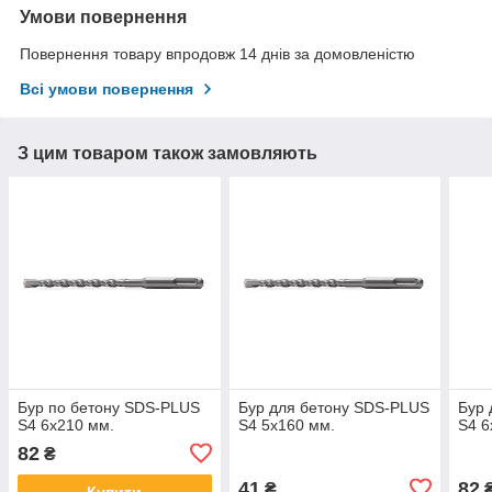
Умови повернення
Повернення товару впродовж 14 днів за домовленістю
Всі умови повернення
З цим товаром також замовляють
Бур по бетону SDS-PLUS
Бур для бетону SDS-PLUS
Бур 
S4 6x210 мм.
S4 5x160 мм.
S4 6
82
₴
41
82
₴
Купити