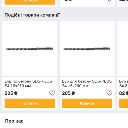
Подібні товари компанії
Бур по бетону SDS-PLUS
Бур для бетону SDS-PLUS
Бур 
S4 16x210 мм.
S4 16x260 мм.
S4 8
205
205
82
₴
₴
Купити
Купити
Про нас