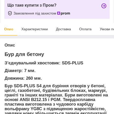
Що таке купити з Пром?
Замовлення під захистом
Опис
Характеристики
Доставка
Оплата
Умови п
Опис
Бур для бетону
З'єднувальний хвостовик: SDS-PLUS
Діаметр: 7 мм.
Довжина: 260 мм.
Бур SDS-PLUS S4 для буріння отворів у бетоні,
цеглі, газобетоні, будівельних блоках, мармурі,
граніті та інших матеріалах. Бури виготовлені на
основі ANSI B212.15 і PGM. Твердосплавна
пластина виготовлена з чудового карбіду
вольфраму YG8C з підвищеною жаростійкістю,
завдяки чому збільшується термін експлуатації