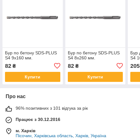
Бур по бетону SDS-PLUS
Бур по бетону SDS-PLUS
Бур 
S4 9x160 мм.
S4 8x260 мм.
S4 1
82
82
205
₴
₴
Купити
Купити
Про нас
96% позитивних з 101 відгука за рік
Працює з 30.12.2016
м. Харків
Пісочин, Харківська область, Харків, Україна