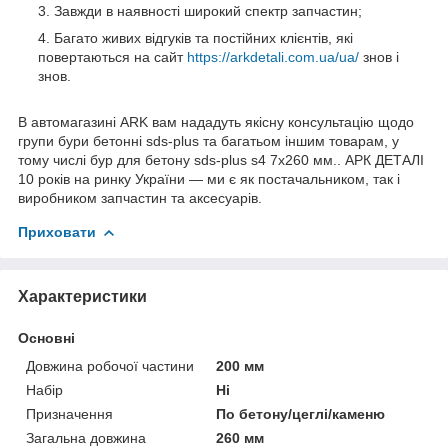
Завжди в наявності широкий спектр запчастин;
Багато живих відгуків та постійних клієнтів, які
повертаються на сайт
https://arkdetali.com.ua/ua/
знов і
знов.
В автомагазині ARK вам нададуть якісну консультацію щодо
групи бури бетонні sds-plus та багатьом іншим товарам, у
тому числі бур для бетону sds-plus s4 7x260 мм.. АРК ДЕТАЛІ
10 років на ринку України — ми є як постачальником, так і
виробником запчастин та аксесуарів.
Приховати
Характеристики
Основні
Довжина робочої частини
200 мм
Набір
Ні
Призначення
По бетону/цеглі/каменю
Загальна довжина
260 мм