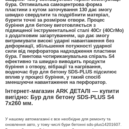
бура. Оптимальна самоцентрова форма
пластини з кутом заточування 130 дає змогу
швидко свердлити та подрібнити матеріал,
бурити точні за розміром отвори. Процес
буріння для бетону виготовляється з
підвищеної інструментальної сталі 40Cr (40CrMo)
з додатковим загартуванням, що дає змогу
витримувати високі ударні навантаження без
деформації, збільшення потужності ударної
сили від перфоратора надходження пластини
бура. Гвинтова чотириканувальна спіраль S4
ефективно та швидко виводить продукти
буріння з отвору, вібрації та нагрівання,
водночас бур для бетону SDS-PLUS підсилює
вплив у процесі буріння, у такий спосіб
зменшуючи навантаження на перфоратор.
Інтернет-магазин ARK ДЕТАЛІ — купити
вигідно: Бур для бетону SDS-PLUS S4
7x260 мм.
У нашому автомагазині є все необхідне для ремонту та
оновлення авто, у тому числі бури бетонні sds-plus14201607.