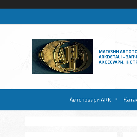
МАГАЗИН АВТОТО
ARKDETALI – ЗАП
АКСЕСУАРИ, ІНС
Автотовари ARK
Ката