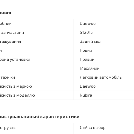
новні
обник
Daewoo
 запчастини
S12015
ташування
Задній міст
н
Новий
рона установки
Правий
Масляний
 техніки
Легковий автомобіль
існість з маркою
Daewoo
існість з моделлю
Nubira
ристувальницькі характеристики
струкція
Стійка в зборі