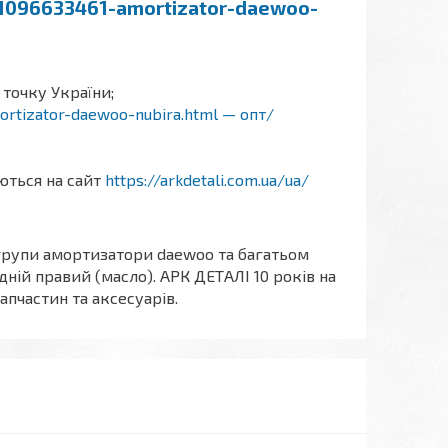
/p1096633461-amortizator-daewoo-
 точку України;
mortizator-daewoo-nubira.html — опт/
аються на сайт
https://arkdetali.com.ua/ua/
 групи амортизатори daewoo та багатьом
дній правий (масло). АРК ДЕТАЛІ 10 років на
апчастин та аксесуарів.