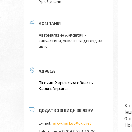
Арк Детали
Автомагазин ARKdetali -
запчастини, ремонт та догляд за
авто
Пісочин, Харківська область,
Харків, Україна
Крі
інш
Ope
ark-kharkov@ukr.net
Hon
+38(097) 583-10-04