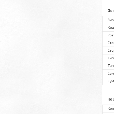
Ос
Вир
Код
Роз
Ста
Сто
Тип
Тип
Сум
Сум
Ко
Кон