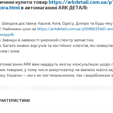
ичини купити товар
https://arkdetali.com.ua
bira.html
в автомагазині ARK ДЕТАЛІ:
Швидка доставка: Харків, Київ, Одесу, Дніпро та будь-яку
Найнижчі ціни на
https://arkdetali.com.ua/p1096633461-a
роздріб;
Завжди в наявності широкий спектр запчастин;
Багато живих відгуків та постійних клієнтів, які поверт
знов і знов.
втомагазині ARK вам нададуть якісну консультацію щодо
им товарам, у тому числі амортизатор на daewoo nubira за
ку України — ми є як постачальником, так і виробником з
РАКТЕРИСТИКИ