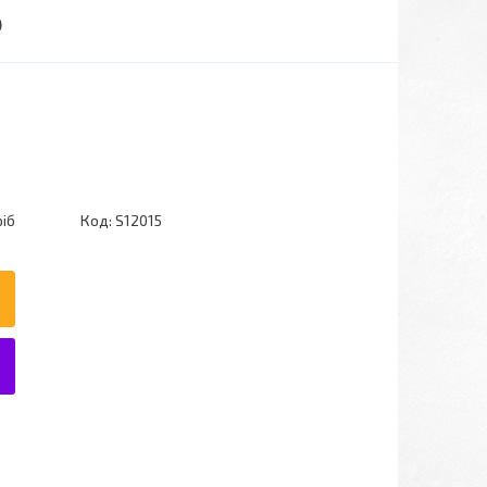
)
ріб
Код:
S12015