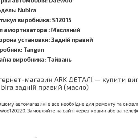
рка автомобіля: Daewoo
дель: Nubira
тикул виробника: S12015
п амортизатора : Масляний
орона установки: Задній правий
робник: Tangun
аїна виробника: Тайвань
тернет-магазин ARK ДЕТАЛІ — купити виг
bira задній правий (масло)
ашому автомагазині є все необхідне для ремонту та оновл
woo120220. Замовляйте на сайті через кошик або за телеф