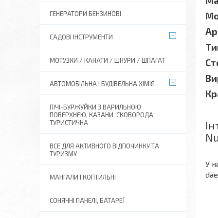
Ма
ГЕНЕРАТОРИ БЕНЗИНОВІ
Мо
Ар
САДОВІ ІНСТРУМЕНТИ
Ти
МОТУЗКИ / КАНАТИ / ШНУРИ / ШПАГАТ
Ст
Ви
АВТОМОБІЛЬНА І БУДІВЕЛЬНА ХІМІЯ
Кр
ПІЧІ-БУРЖУЙКИ З ВАРИЛЬНОЮ
ПОВЕРХНЕЮ, КАЗАНИ, СКОВОРОДА
Ін
ТУРИСТИЧНА
Nu
ВСЕ ДЛЯ АКТИВНОГО ВІДПОЧИНКУ ТА
ТУРИЗМУ
У н
dae
МАНГАЛИ І КОПТИЛЬНІ
СОНЯЧНІ ПАНЕЛІ, БАТАРЕЇ