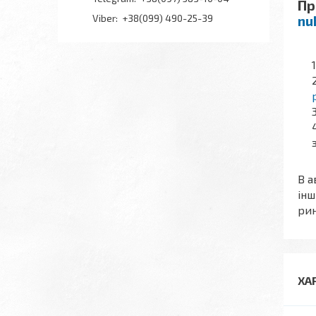
Пр
+38(099) 490-25-39
nu
В а
інш
рин
ХА